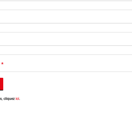
s, cliquez
ici
.